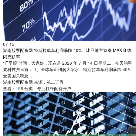
07-15
湖南股票配资网 特斯拉单车利润暴跌 40%；比亚迪官宣秦 MAX B 级
闪充轿车
“IT早报”时间，大家好，现在是 2026 年 7 月 14 日星期二，今天的重
要科技资讯有： 1、全球车企利润大缩水：特斯拉单车利润暴跌 40%
受美国关税及....
湖南股票配资网
来源：第二证券
查看：
156
分类：
专业杠杆配资开户