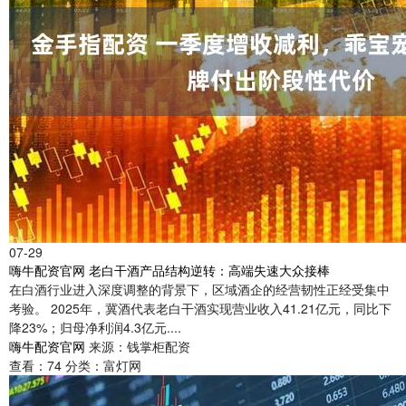
07-29
嗨牛配资官网 老白干酒产品结构逆转：高端失速大众接棒
在白酒行业进入深度调整的背景下，区域酒企的经营韧性正经受集中
考验。 2025年，冀酒代表老白干酒实现营业收入41.21亿元，同比下
降23%；归母净利润4.3亿元....
嗨牛配资官网
来源：钱掌柜配资
查看：
74
分类：
富灯网