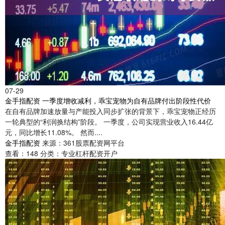
07-29
金手指配资 一季度增收减利，乖宝宠物为自有品牌付出阶段性代价
在自有品牌加速放量与产能投入同步扩张的背景下，乖宝宠物正经历
一轮典型的“利润换结构”阶段。 一季度，公司实现营业收入16.44亿
元，同比增长11.08%。 然而....
金手指配资
来源：361股票配资网平台
查看：
148
分类：
专业杠杆配资开户