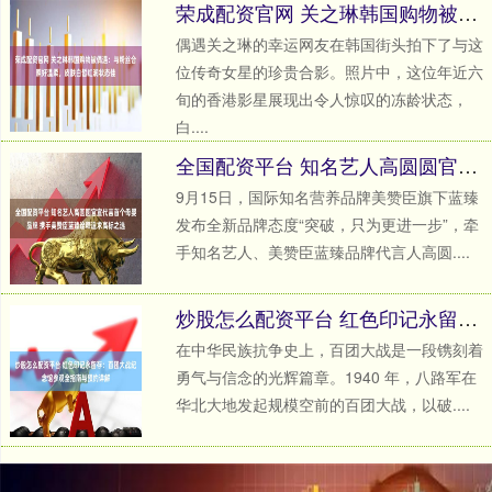
荣成配资官网 关之琳韩国购物被偶遇：与粉丝合照好温柔，皮肤白皙红润状态佳
偶遇关之琳的幸运网友在韩国街头拍下了与这
位传奇女星的珍贵合影。照片中，这位年近六
旬的香港影星展现出令人惊叹的冻龄状态，
白....
全国配资平台 知名艺人高圆圆官宣代言首个母婴品牌 携手美赞臣蓝臻诠释追求高标之选
9月15日，国际知名营养品牌美赞臣旗下蓝臻
发布全新品牌态度“突破，只为更进一步”，牵
手知名艺人、美赞臣蓝臻品牌代言人高圆....
炒股怎么配资平台 红色印记永留存：百团大战纪念馆参观全指南与预约详解
在中华民族抗争史上，百团大战是一段镌刻着
勇气与信念的光辉篇章。1940 年，八路军在
华北大地发起规模空前的百团大战，以破....