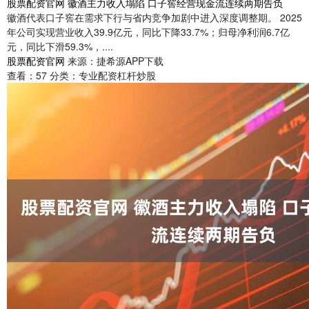
股票配资官网 徽酒主力收入塌陷 口子窖经营现金流连续两期告负
徽酒代表口子窖在需求下行与省内竞争加剧中进入深度调整期。 2025
年公司实现营业收入39.9亿元，同比下降33.7%；归母净利润6.7亿
元，同比下滑59.3%，....
股票配资官网
来源：捷希源APP下载
查看：
57
分类：
专业配资杠杆炒股