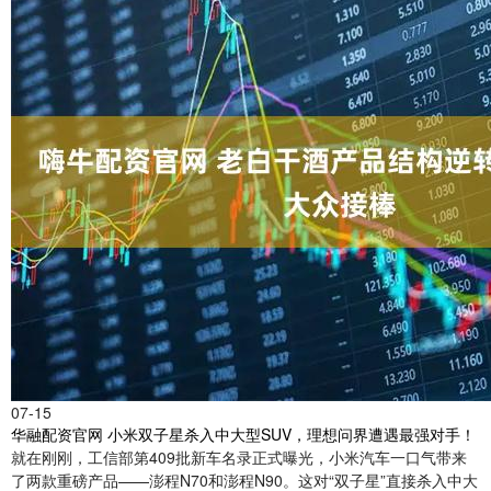
07-15
华融配资官网 小米双子星杀入中大型SUV，理想问界遭遇最强对手！
就在刚刚，工信部第409批新车名录正式曝光，小米汽车一口气带来
了两款重磅产品——澎程N70和澎程N90。这对“双子星”直接杀入中大