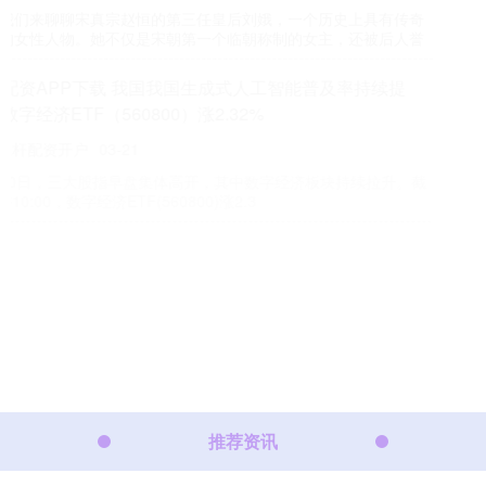
升，数字经济ETF（560800）涨2.32%
专业杠杆配资开户
03-21
10月20日，三大股指早盘集体高开，其中数字经济板块持续拉升。截
止上午10:00，数字经济ETF(560800)涨2.3
永利配资平台 班组天地｜别喊我小白了！职场新人的逆袭杀
疯了
专业杠杆配资开户
03-30
工人日报客户端 徐潇 “那个……师傅，这个按钮按下去不会爆炸吧？”
“师傅，这个数据正常吗？我看着不太对……” “师傅！
推荐资讯