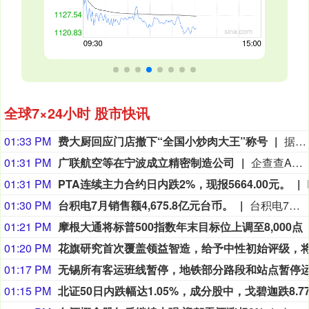
全球7×24小时 股市快讯
01:33 PM
费大厨回应门店撤下“全国小炒肉大王”称号
据中国新闻周刊报道，8月9日晚，费大厨辣椒炒肉北京朝阳合生汇店宣传语已经撤下此前使用多年的“全国小炒肉大王”称号，更换为“精选黑猪肉，专业大厨炒”。对此，8月10日，费大厨回应称：“响应新规，费大厨所有门店正在换新调整，从“全国小炒肉大王”焕新为“精选黑猪肉·专业大厨炒”，预计8月底完成。”界面新闻还获悉，8月9日，费大厨创始人费良慧在公司内部发布《针对近期事宜致全体费大厨伙伴的一封信》，称完全理解并支持国家规范社会组织评比表彰活动的方向，公司当即就召开门店陈列升级专题会议并在8月3日确认升级方案，各门店已开始有序执行。（界面）
01:31 PM
广联航空等在宁波成立精密制造公司
企查查APP显示，近日，广联启航（宁波）精密制造有限公司成立，经营范围包含半导体器件专用设备制造；机械零件、零部件加工；金属结构制造；半导体器件专用设备销售等。企查查股权穿透显示，该公司由广联航空全资子公司广联航空装备（宁波）有限公司等共同持股。
01:31 PM
PTA连续主力合约日内跌2%，现报5664.00元。
01:30 PM
台积电7月销售额4,675.8亿元台币。
台积电7月销售额4,675.8亿元台币。
01:21 PM
摩根大通将标普500指数年末目标位上调至8,000点
01:20 PM
01:17 PM
01:15 PM