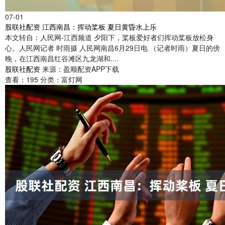
07-01
股联社配资 江西南昌：挥动桨板 夏日黄昏水上乐
本文转自：人民网-江西频道 夕阳下，桨板爱好者们挥动桨板放松身
心。人民网记者 时雨摄 人民网南昌6月29日电 （记者时雨）夏日的傍
晚，在江西南昌红谷滩区九龙湖和....
股联社配资
来源：盈顺配资APP下载
查看：
195
分类：
富灯网