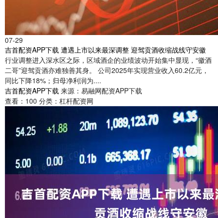
07-29
吉首配资APP下载 遭遇上市以来最深调整 迎驾贡酒收缩战线守安徽
行业调整进入深水区之际，区域酒企的业绩波动开始集中显现，“徽酒
二哥”迎驾贡酒亦难独善其身。 公司2025年实现营业收入60.2亿元，
同比下降18%；归母净利润为....
吉首配资APP下载
来源：易融网配资APP下载
查看：
100
分类：
杠杆配资网