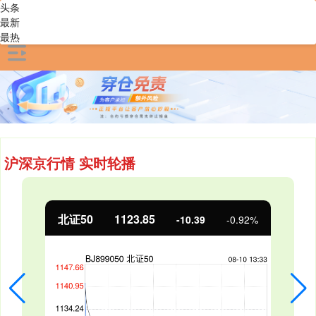
头条
最新
最热
沪深京行情 实时轮播
创业板指
3487.13
-75.99
-2.13%